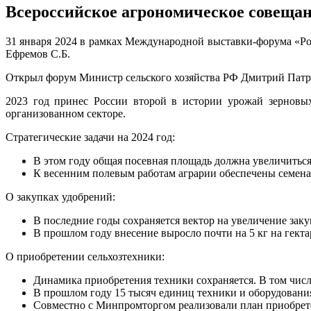
Всероссийское агрономическое совеща
31 января 2024 в рамках Международной выставки-форума «Р
Ефремов С.Б.
Открыл форум Министр сельского хозяйства РФ Дмитрий Патруш
2023 год принес России второй в истории урожай зерновых
организованном секторе.
Стратегические задачи на 2024 год:
В этом году общая посевная площадь должна увеличиться 
К весенним полевым работам аграрии обеспечены семенам
О закупках удобрений:
В последние годы сохраняется вектор на увеличение закуп
В прошлом году внесение выросло почти на 5 кг на гектар 
О приобретении сельхозтехники:
Динамика приобретения техники сохраняется. В том числе
В прошлом году 15 тысяч единиц техники и оборудовани
Совместно с Минпромторгом реализовали план приобрете