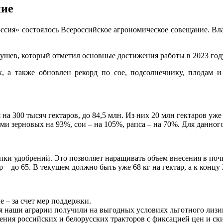
ние
оссия» состоялось Всероссийское агрономическое совещание. 
ев, который отметил основные достижения работы в 2023 году 
, а также обновлен рекорд по сое, подсолнечнику, плодам и
на 300 тысяч гектаров, до 84,5 млн. Из них 20 млн гектаров уж
и зерновых на 93%, сои – на 105%, рапса – на 70%. Для данного
ки удобрений. Это позволяет наращивать объем внесения в почву.
– до 65. В текущем должно быть уже 68 кг на гектар, а к концу 
 – за счет мер поддержки.
я наши аграрии получили на выгодных условиях льготного лизи
ния российских и белорусских тракторов с фиксацией цен и ски