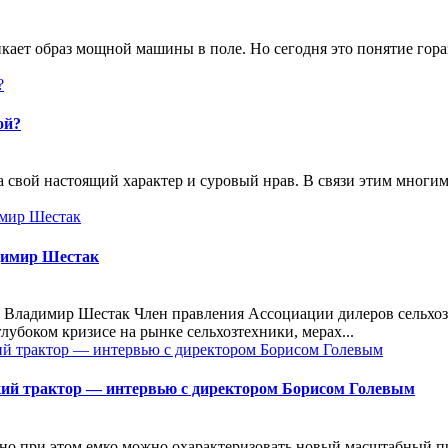
никает образ мощной машины в поле. Но сегодня это понятие го
ой?
ла свой настоящий характер и суровый нрав. В связи этим многи
димир Шестак
 Владимир Шестак Член правления Ассоциации дилеров сельхо
лубоком кризисе на рынке сельхозтехники, мерах...
ий трактор — интервью с директором Борисом Голевым
 но при этом емко можно охарактеризовать новый масштабный п