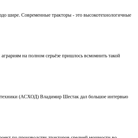
раздо шире. Современные тракторы - это высокотехнологичные
м аграриям на полном серьёзе пришлось всмомнить такой
зтехники (АСХОД) Владимир Шестак дал большое интервью
роект по производству тракторов средней мощности во