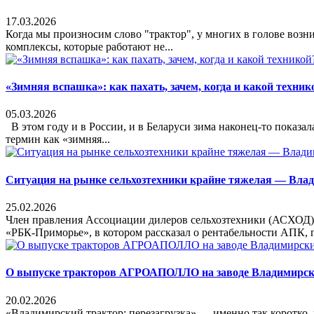
17.03.2026
Когда мы произносим слово "трактор", у многих в голове воз
комплексы, которые работают не...
«Зимняя вспашка»: как пахать, зачем, когда и какой техник
05.03.2026
В этом году и в России, и в Беларуси зима наконец-то показа
термин как «зимняя...
Ситуация на рынке сельхозтехники крайне тяжелая — Вла
25.02.2026
Член правления Ассоциации дилеров сельхозтехники (АСХОД)
«РБК-Приморье», в котором рассказал о рентабельности АПК, г
О выпуске тракторов АГРОАПОЛЛО на заводе Владимирск
20.02.2026
«Владимирский трактор: перезагрузка» — именно так коротко,